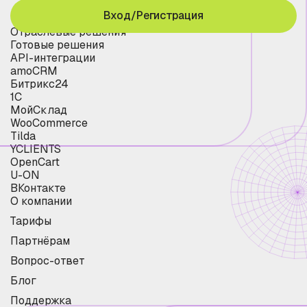
Вход/Регистрация
Отраслевые решения
Готовые решения
API-интеграции
amoCRM
Битрикс24
1С
МойСклад
WooCommerce
Tilda
YCLIENTS
OpenCart
U-ON
ВКонтакте
О компании
Тарифы
Партнёрам
Вопрос-ответ
Блог
Поддержка