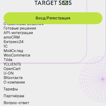
Вход/Регистрация
Отраслевые решения
Готовые решения
API-интеграции
amoCRM
Битрикс24
1С
МойСклад
WooCommerce
Tilda
YCLIENTS
OpenCart
U-ON
ВКонтакте
О компании
Тарифы
Партнёрам
Вопрос-ответ