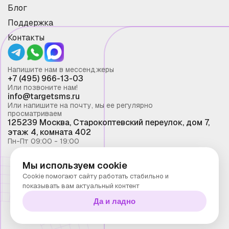
Блог
Поддержка
Контакты
Напишите нам в мессенджеры
+7 (495) 966-13-03
Или позвоните нам!
info@targetsms.ru
Или напишите на почту, мы ее регулярно
просматриваем
125239 Москва, Старокоптевский переулок, дом 7,
этаж 4, комната 402
Пн-Пт 09:00 - 19:00
Мы используем cookie
Смс рассылка 2026 ©
Cookie помогают сайту работать стабильно и
Запрещено копирование материалов сайта без
показывать вам актуальный контент
письменного разрешения ООО "Таргет Телеком"
Да и ладно
Политика конфиденциальности
Технологии Stranke