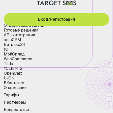
Вход/Регистрация
Отраслевые решения
Готовые решения
API-интеграции
amoCRM
Битрикс24
1С
МойСклад
WooCommerce
Tilda
YCLIENTS
OpenCart
U-ON
ВКонтакте
О компании
Тарифы
Партнёрам
Вопрос-ответ