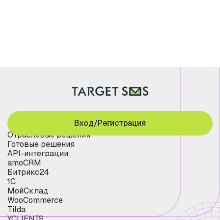
Вход/Регистрация
Отраслевые решения
Готовые решения
API-интеграции
amoCRM
Битрикс24
1С
МойСклад
WooCommerce
Tilda
YCLIENTS