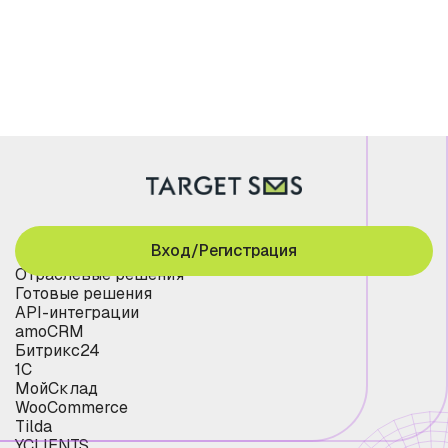
Вход/Регистрация
Отраслевые решения
Готовые решения
API-интеграции
amoCRM
Битрикс24
1С
МойСклад
WooCommerce
Tilda
YCLIENTS