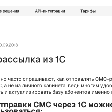
е решения
API-интеграции
Тарифы
0.09.2018
ассылка из 1С
но часто спрашивают, как отправлять СМС-
С, а не из личного кабинета, ведь многим удо
ь и актуализировать базу абонентов именно в
отправки СМС через 1С можн
ьзоваться: