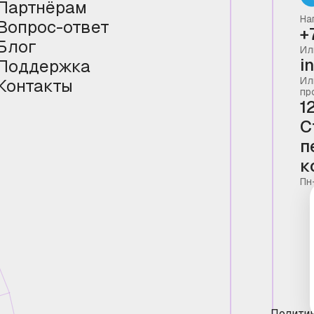
Партнёрам
На
Вопрос-ответ
+
Блог
Ил
i
Поддержка
Ил
Контакты
пр
1
С
п
к
Пн
Полити