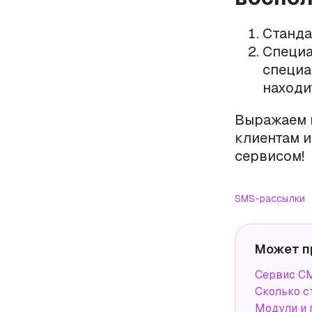
Станд
Специа
специа
находи
Выражаем 
клиентам и
сервисом!
SMS-рассылки
Может п
Сервис СМ
Сколько с
Модули и 