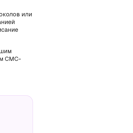
околов или
анией
исание
ашим
им СМС-