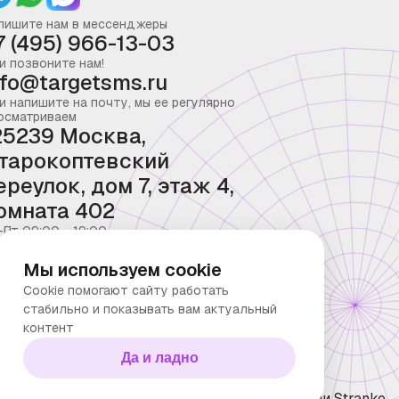
пишите нам в мессенджеры
7 (495) 966-13-03
и позвоните нам!
nfo@targetsms.ru
и напишите на почту, мы ее регулярно
осматриваем
25239 Москва,
тарокоптевский
ереулок, дом 7, этаж 4,
омната 402
-Пт 09:00 - 19:00
Мы используем cookie
Cookie помогают сайту работать
стабильно и показывать вам актуальный
контент
Да и ладно
ка конфиденциальности
Технологии Stranke