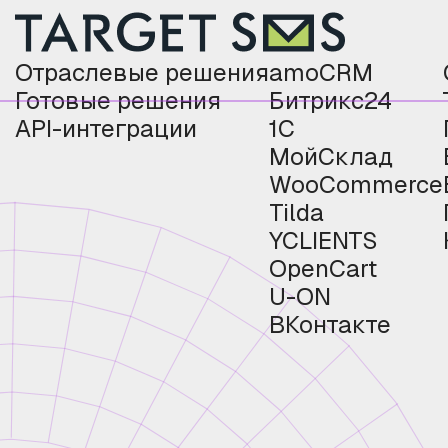
Отраслевые решения
amoCRM
Готовые решения
Битрикс24
API-интеграции
1С
МойСклад
WooCommerce
Tilda
YCLIENTS
OpenCart
U-ON
ВКонтакте