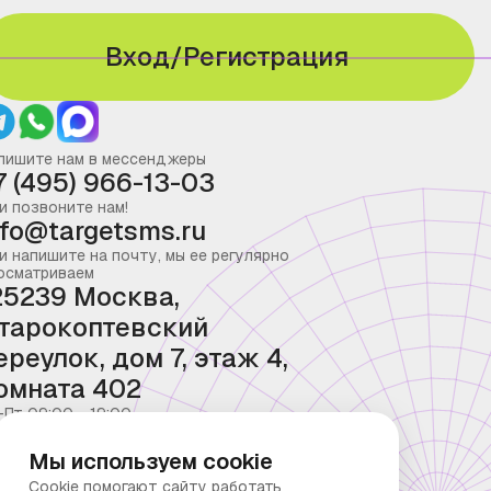
Вход/Регистрация
пишите нам в мессенджеры
7 (495) 966-13-03
и позвоните нам!
nfo@targetsms.ru
и напишите на почту, мы ее регулярно
осматриваем
25239 Москва,
тарокоптевский
ереулок, дом 7, этаж 4,
омната 402
-Пт 09:00 - 19:00
Мы используем cookie
Cookie помогают сайту работать