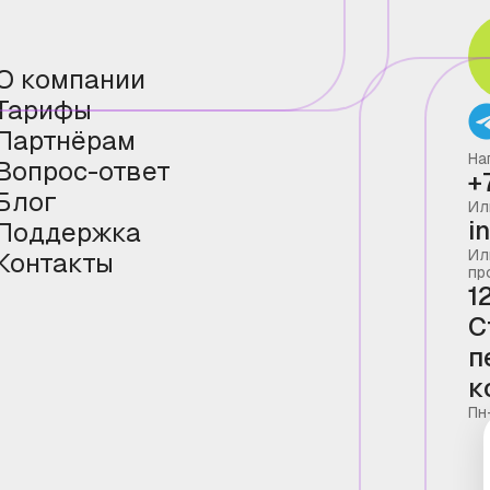
О компании
Тарифы
Партнёрам
На
Вопрос-ответ
+
Блог
Ил
i
Поддержка
Ил
Контакты
пр
1
С
п
к
Пн