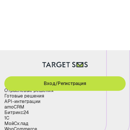
Вход/Регистрация
Отраслевые решения
Готовые решения
API-интеграции
amoCRM
Битрикс24
1С
МойСклад
WooCommerce