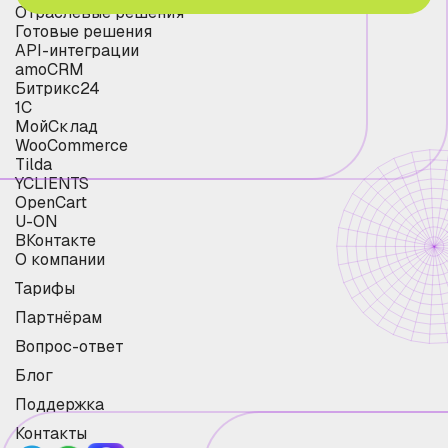
Отраслевые решения
Готовые решения
API-интеграции
amoCRM
Битрикс24
1С
МойСклад
WooCommerce
Tilda
YCLIENTS
OpenCart
U-ON
ВКонтакте
О компании
Тарифы
Партнёрам
Вопрос-ответ
Блог
Поддержка
Контакты