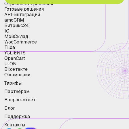
Отраслевые решения
Готовые решения
API-интеграции
amoCRM
Битрикс24
1С
МойСклад
WooCommerce
Tilda
YCLIENTS
OpenCart
U-ON
ВКонтакте
О компании
Тарифы
Партнёрам
Вопрос-ответ
Блог
Поддержка
Контакты