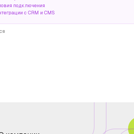
ловия подключения
нтеграции с CRM и CMS
ся