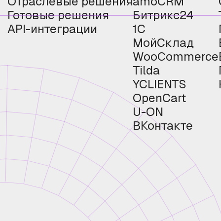
Отраслевые решения
amoCRM
Готовые решения
Битрикс24
API-интеграции
1С
МойСклад
WooCommerce
Tilda
YCLIENTS
OpenCart
U-ON
ВКонтакте