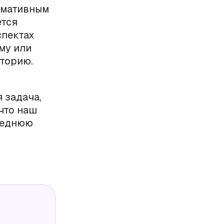
рмативным
ется
спектах
му или
иторию.
 задача,
что наш
следнюю