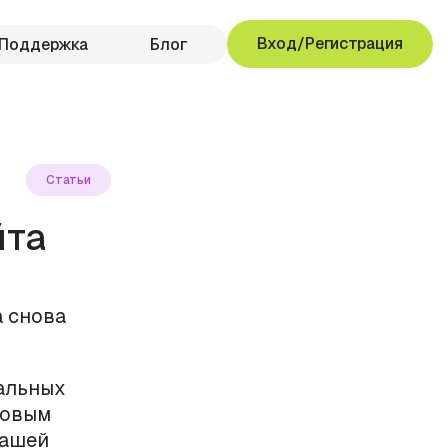
Вход/Регистрация
Поддержка
Блог
Статьи
йта
а снова
кальных
новым
нашей