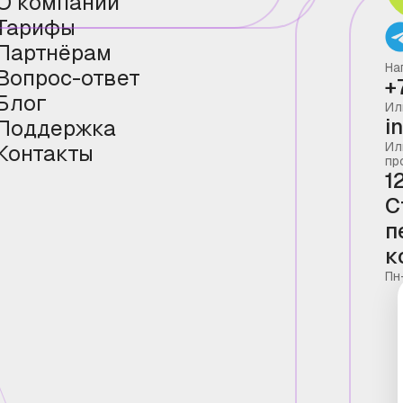
О компании
Тарифы
Партнёрам
На
Вопрос-ответ
+
Блог
Ил
i
Поддержка
Ил
Контакты
пр
1
С
п
к
Пн