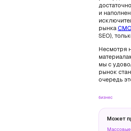
достаточн
и наполне
исключител
рынка
СМС
SEO), толь
Несмотря н
материалам
мы с удово
рынок стан
очередь эт
бизнес
Может п
Массовые 