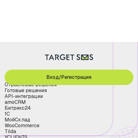
Вход/Регистрация
Отраслевые решения
Готовые решения
API-интеграции
amoCRM
Битрикс24
1С
МойСклад
WooCommerce
Tilda
YCLIENTS