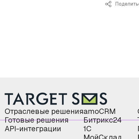
Поделить
Отраслевые решения
amoCRM
Готовые решения
Битрикс24
API-интеграции
1С
МойСклад