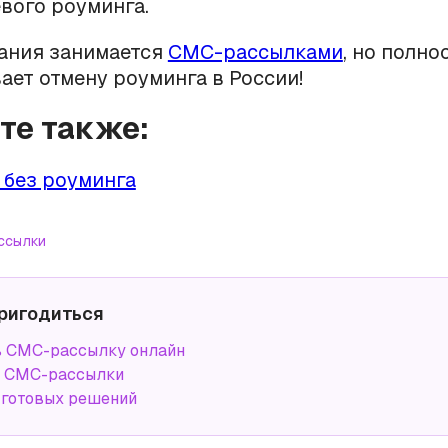
вого роуминга.
ания занимается
СМС-рассылками
, но полно
ет отмену роуминга в России!
йте также:
 без роуминга
ссылки
ригодиться
ь СМС-рассылку онлайн
а СМС-рассылки
 готовых решений