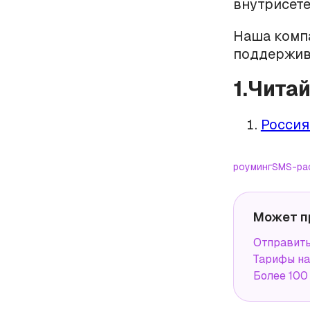
внутрисете
Наша комп
поддержива
1.Чита
Россия
роуминг
SMS-ра
Может п
Отправит
Тарифы н
Более 100