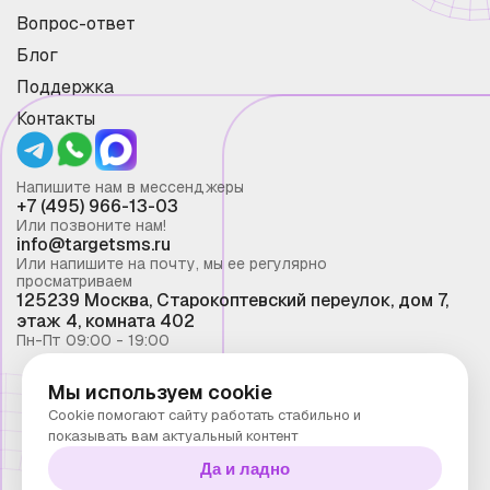
Вопрос-ответ
Блог
Поддержка
Контакты
Напишите нам в мессенджеры
+7 (495) 966-13-03
Или позвоните нам!
info@targetsms.ru
Или напишите на почту, мы ее регулярно
просматриваем
125239 Москва, Старокоптевский переулок, дом 7,
этаж 4, комната 402
Пн-Пт 09:00 - 19:00
Мы используем cookie
Смс рассылка 2026 ©
Cookie помогают сайту работать стабильно и
Запрещено копирование материалов сайта без
показывать вам актуальный контент
письменного разрешения ООО "Таргет Телеком"
Да и ладно
Политика конфиденциальности