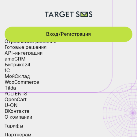
Вход/Регистрация
Отраслевые решения
Готовые решения
API-интеграции
amoCRM
Битрикс24
1С
МойСклад
WooCommerce
Tilda
YCLIENTS
OpenCart
U-ON
ВКонтакте
О компании
Тарифы
Партнёрам