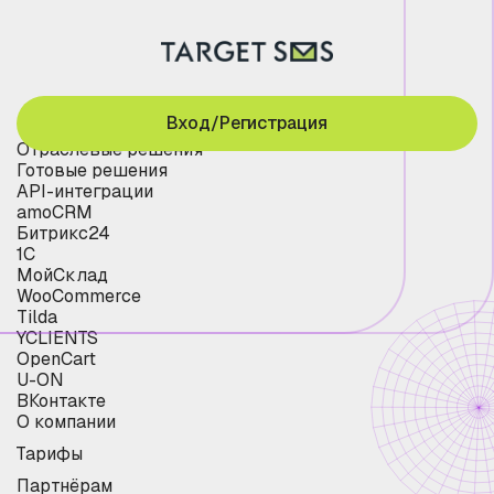
Вход/Регистрация
Отраслевые решения
Готовые решения
API-интеграции
amoCRM
Битрикс24
1С
МойСклад
WooCommerce
Tilda
YCLIENTS
OpenCart
U-ON
ВКонтакте
О компании
Тарифы
Партнёрам