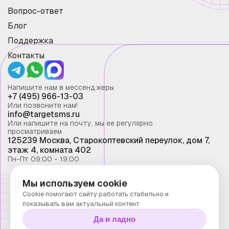
Вопрос-ответ
Блог
Поддержка
Контакты
Напишите нам в мессенджеры
+7 (495) 966-13-03
Или позвоните нам!
info@targetsms.ru
Или напишите на почту, мы ее регулярно
просматриваем
125239 Москва, Старокоптевский переулок, дом 7,
этаж 4, комната 402
Пн-Пт 09:00 - 19:00
Мы используем cookie
Смс рассылка 2026 ©
Cookie помогают сайту работать стабильно и
Запрещено копирование материалов сайта без
показывать вам актуальный контент
письменного разрешения ООО "Таргет Телеком"
Да и ладно
Политика конфиденциальности