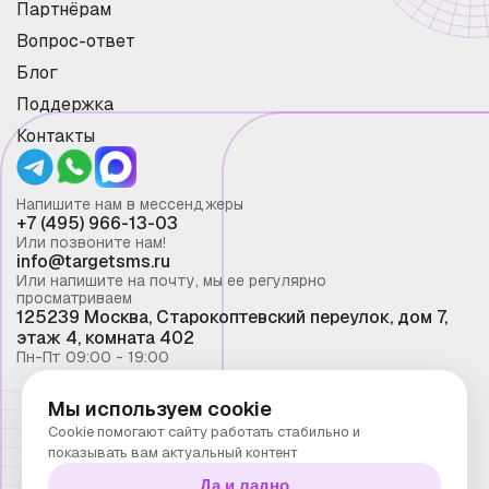
Партнёрам
Вопрос-ответ
Блог
Поддержка
Контакты
Напишите нам в мессенджеры
+7 (495) 966-13-03
Или позвоните нам!
info@targetsms.ru
Или напишите на почту, мы ее регулярно
просматриваем
125239 Москва, Старокоптевский переулок, дом 7,
этаж 4, комната 402
Пн-Пт 09:00 - 19:00
Мы используем cookie
Смс рассылка 2026 ©
Cookie помогают сайту работать стабильно и
Запрещено копирование материалов сайта без
показывать вам актуальный контент
письменного разрешения ООО "Таргет Телеком"
Да и ладно
Политика конфиденциальности