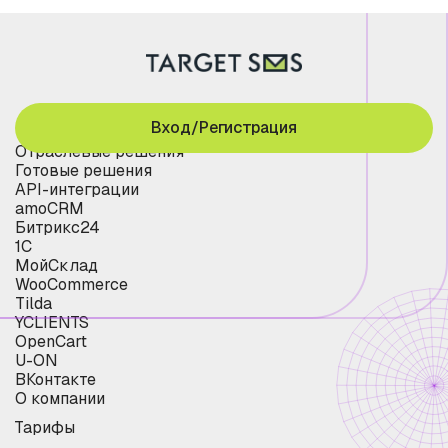
Вход/Регистрация
Отраслевые решения
Готовые решения
API-интеграции
amoCRM
Битрикс24
1С
МойСклад
WooCommerce
Tilda
YCLIENTS
OpenCart
U-ON
ВКонтакте
О компании
Тарифы