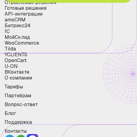
Отраслевые решения
Готовые решения
API-интеграции
amoCRM
Битрикс24
1С
МойСклад
WooCommerce
Tilda
YCLIENTS
OpenCart
U-ON
ВКонтакте
О компании
Тарифы
Партнёрам
Вопрос-ответ
Блог
Поддержка
Контакты