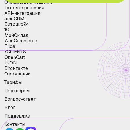
Отраслевые решения
Готовые решения
API-интеграции
amoCRM
Битрикс24
1С
МойСклад
WooCommerce
Tilda
YCLIENTS
OpenCart
U-ON
ВКонтакте
О компании
Тарифы
Партнёрам
Вопрос-ответ
Блог
Поддержка
Контакты