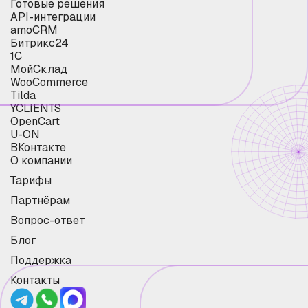
Готовые решения
API-интеграции
amoCRM
Битрикс24
1С
МойСклад
WooCommerce
Tilda
YCLIENTS
OpenCart
U-ON
ВКонтакте
О компании
Тарифы
Партнёрам
Вопрос-ответ
Блог
Поддержка
Контакты