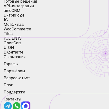
Готовые решения
API-интеграции
amoCRM
Битрикс24
1С
МойСклад
WooCommerce
Tilda
YCLIENTS
OpenCart
U-ON
ВКонтакте
О компании
Тарифы
Партнёрам
Вопрос-ответ
Блог
Поддержка
Контакты