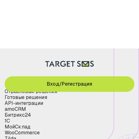
Вход/Регистрация
Отраслевые решения
Готовые решения
API-интеграции
amoCRM
Битрикс24
1С
МойСклад
WooCommerce
Tilda