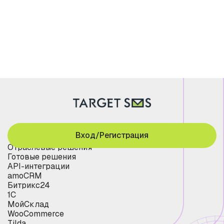
Вход/Регистрация
Отраслевые решения
Готовые решения
API-интеграции
amoCRM
Битрикс24
1С
МойСклад
WooCommerce
Tilda