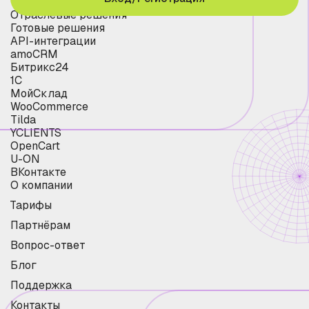
Отраслевые решения
Готовые решения
API-интеграции
amoCRM
Битрикс24
1С
МойСклад
WooCommerce
Tilda
YCLIENTS
OpenCart
U-ON
ВКонтакте
О компании
Тарифы
Партнёрам
Вопрос-ответ
Блог
Поддержка
Контакты