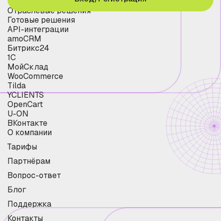
Отраслевые решения
Готовые решения
API-интеграции
amoCRM
Битрикс24
1С
МойСклад
WooCommerce
Tilda
YCLIENTS
OpenCart
U-ON
ВКонтакте
О компании
Тарифы
Партнёрам
Вопрос-ответ
Блог
Поддержка
Контакты