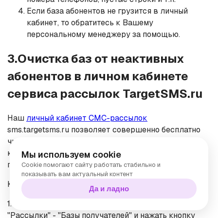
Если база абонентов не грузится в личный
кабинет, то обратитесь к Вашему
персональному менеджеру за помощью.
3.Очистка баз от неактивных
абонентов в личном кабинете
сервиса рассылок TargetSMS.ru
Наш
личный кабинет СМС-рассылок
sms.targetsms.ru позволяет совершенно бесплатно
чистить базы абонентов, автоматически удаляя тех,
кто систематически не получает сообщения. Это
Мы используем cookie
позволяет экономить до 15-25% бюджета.
Cookie помогают сайту работать стабильно и
показывать вам актуальный контент
Как очистить базу от неактивных абонентов:
Да и ладно
1. В личном кабинете СМС рассылок пройти в меню
"Рассылки" - "Базы получателей" и нажать кнопку