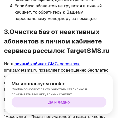
Если база абонентов не грузится в личный
кабинет, то обратитесь к Вашему
персональному менеджеру за помощью.
3.Очистка баз от неактивных
абонентов в личном кабинете
сервиса рассылок TargetSMS.ru
Наш
личный кабинет СМС-рассылок
sms.targetsms.ru позволяет совершенно бесплатно
чистить базы абонентов, автоматически удаляя тех,
кто систематически не получает сообщения. Это
Мы используем cookie
позволяет экономить до 15-25% бюджета.
Cookie помогают сайту работать стабильно и
показывать вам актуальный контент
Как очистить базу от неактивных абонентов:
Да и ладно
1. В личном кабинете СМС рассылок пройти в меню
"Рассылки" - "Базы получателей" и нажать кнопку