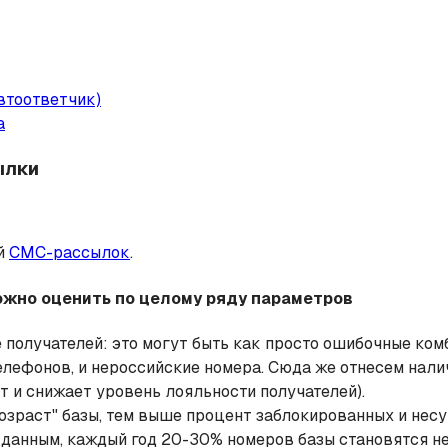
втоответчик)
а
ылки
ей
СМС-рассылок
.
ожно оценить по целому ряду параметров
 получателей: это могут быть как просто ошибочные ком
телефонов, и нероссийские номера. Сюда же отнесем на
и снижает уровень лояльности получателей).
озраст" базы, тем выше процент заблокированных и нес
 данным, каждый год 20-30% номеров базы становятся н