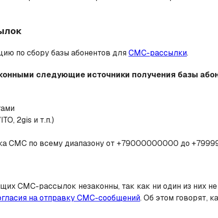
сылок
цию по сбору базы абонентов для
СМС-рассылки
.
 законными следующие источники получения базы аб
тами
O, 2gis и т.п.)
вка СМС по всему диапазону от +79000000000 до +7999
щих СМС-рассылок незаконны, так как ни один из них н
огласия на отправку СМС-сообщений
. Об этом говорят, 