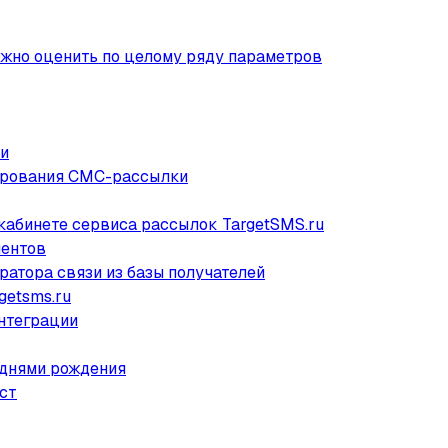
ожно оценить по целому ряду параметров
ки
мирования СМС-рассылки
 кабинете сервиса рассылок TargetSMS.ru
нентов
ратора связи из базы получателей
getsms.ru
интеграции
 днями рождения
ст