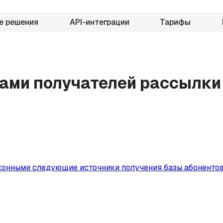
е решения
API-интеграции
Тарифы
зами получателей рассылки
 законными следующие источники получения базы абонент