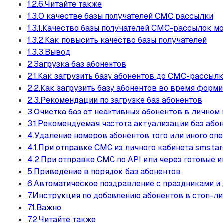
1.2.6.Читайте также
1.3.О качестве базы получателей СМС рассылки
1.3.1.Качество базы получателей СМС-рассылок м
1.3.2.Как повысить качество базы получателей
1.3.3.Вывод
2.Загрузка баз абонентов
2.1.Как загрузить базу абонентов до СМС-рассыл
2.2.Как загрузить базу абонентов во время фор
2.3.Рекомендации по загрузке баз абонентов
3.Очистка баз от неактивных абонентов в личном
3.1.Рекомендуемая частота актуализации баз або
4.Удаление номеров абонентов того или иного опе
4.1.При отправке СМС из личного кабинета sms.tar
4.2.При отправке СМС по API или через готовые 
5.Приведение в порядок баз абонентов
6.Автоматическое поздравление с праздниками и
7.Инструкция по добавлению абонентов в стоп-ли
7.1.Важно
7.2.Читайте также