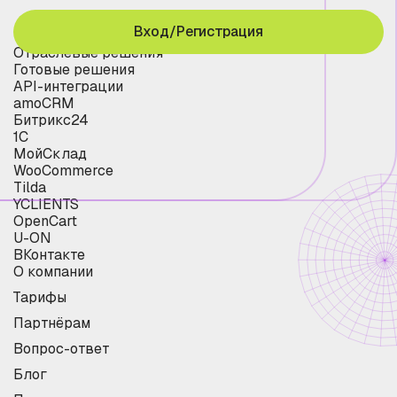
Вход/Регистрация
Отраслевые решения
Готовые решения
API-интеграции
amoCRM
Битрикс24
1С
МойСклад
WooCommerce
Tilda
YCLIENTS
OpenCart
U-ON
ВКонтакте
О компании
Тарифы
Партнёрам
Вопрос-ответ
Блог