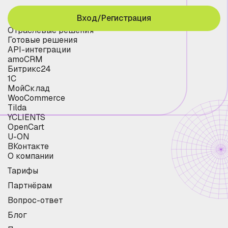
Вход/Регистрация
Отраслевые решения
Готовые решения
API-интеграции
amoCRM
Битрикс24
1С
МойСклад
WooCommerce
Tilda
YCLIENTS
OpenCart
U-ON
ВКонтакте
О компании
Тарифы
Партнёрам
Вопрос-ответ
Блог