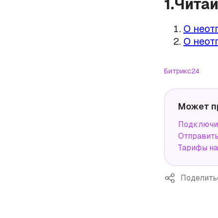
1.Чита
О неот
О неот
Битрикс24
Может п
Подключи
Отправит
Тарифы н
Поделить