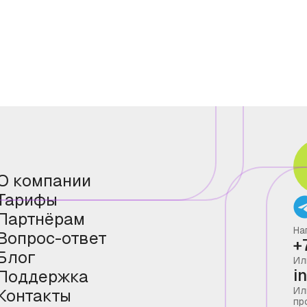
О компании
Тарифы
Партнёрам
На
Вопрос-ответ
+
Блог
Ил
i
Поддержка
Ил
Контакты
пр