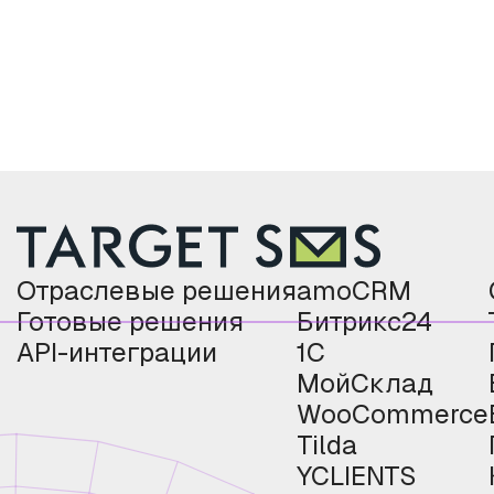
Отраслевые решения
amoCRM
Готовые решения
Битрикс24
API-интеграции
1С
МойСклад
WooCommerce
Tilda
YCLIENTS