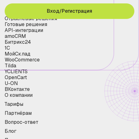
Вход/Регистрация
Отраслевые решения
Готовые решения
API-интеграции
amoCRM
Битрикс24
1С
МойСклад
WooCommerce
Tilda
YCLIENTS
OpenCart
U-ON
ВКонтакте
О компании
Тарифы
Партнёрам
Вопрос-ответ
Блог