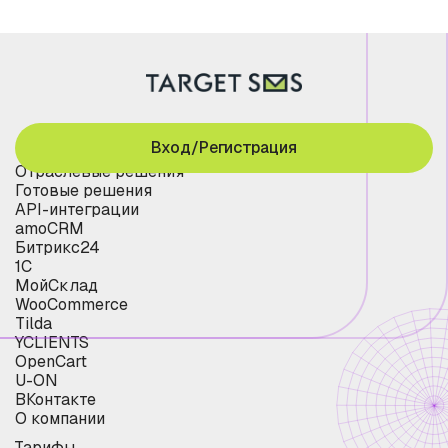
Вход/Регистрация
Отраслевые решения
Готовые решения
API-интеграции
amoCRM
Битрикс24
1С
МойСклад
WooCommerce
Tilda
YCLIENTS
OpenCart
U-ON
ВКонтакте
О компании
Тарифы