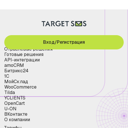
Вход/Регистрация
Отраслевые решения
Готовые решения
API-интеграции
amoCRM
Битрикс24
1С
МойСклад
WooCommerce
Tilda
YCLIENTS
OpenCart
U-ON
ВКонтакте
О компании
Тарифы