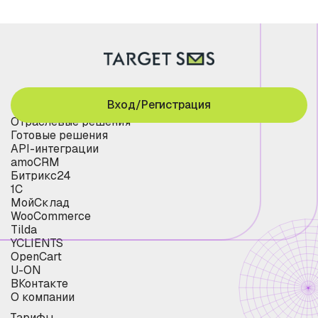
Вход/Регистрация
Отраслевые решения
Готовые решения
API-интеграции
amoCRM
Битрикс24
1С
МойСклад
WooCommerce
Tilda
YCLIENTS
OpenCart
U-ON
ВКонтакте
О компании
Тарифы