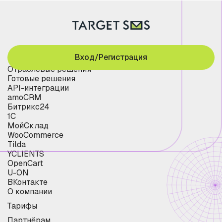
Вход/Регистрация
Отраслевые решения
Готовые решения
API-интеграции
amoCRM
Битрикс24
1С
МойСклад
WooCommerce
Tilda
YCLIENTS
OpenCart
U-ON
ВКонтакте
О компании
Тарифы
Партнёрам