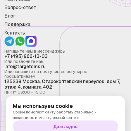
Вопрос-ответ
Блог
Поддержка
Контакты
Напишите нам в мессенджеры
+7 (495) 966-13-03
Или позвоните нам!
info@targetsms.ru
Или напишите на почту, мы ее регулярно
просматриваем
125239 Москва, Старокоптевский переулок, дом 7,
этаж 4, комната 402
Пн-Пт 09:00 - 19:00
Мы используем cookie
Смс рассылка 2026 ©
Cookie помогают сайту работать стабильно и
Запрещено копирование материалов сайта без
показывать вам актуальный контент
письменного разрешения ООО "Таргет Телеком"
Да и ладно
Политика конфиденциальности