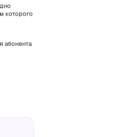
одно
м которого
я абонента