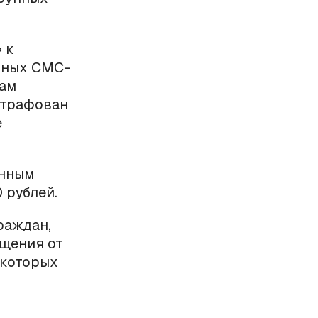
 к
мных СМС-
гам
штрафован
е
енным
 рублей.
раждан,
щения от
 которых