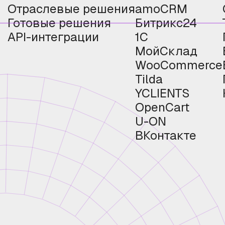
Отраслевые решения
amoCRM
Готовые решения
Битрикс24
API-интеграции
1С
МойСклад
WooCommerce
Tilda
YCLIENTS
OpenCart
U-ON
ВКонтакте