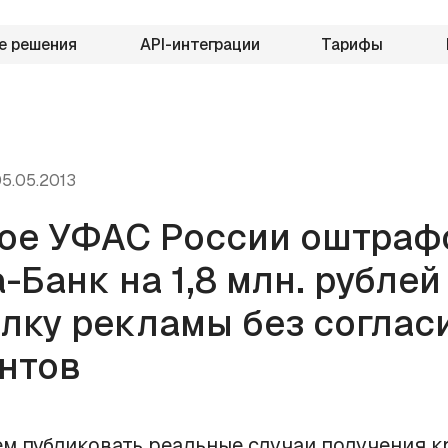
е решения
API-интеграции
Тарифы
5.05.2013
ое УФАС России оштраф
-Банк на 1,8 млн. рублей
лку рекламы без соглас
нтов
м публиковать реальные случаи получения 