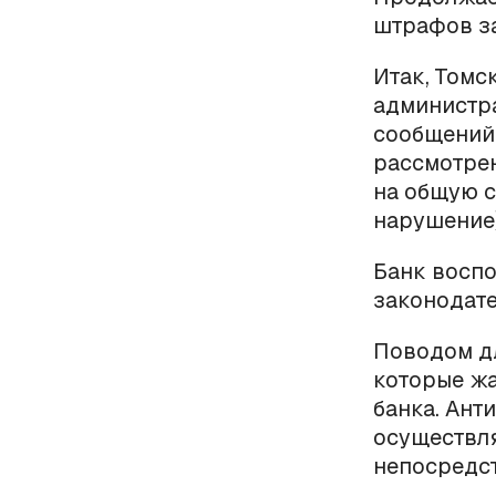
штрафов за
Итак, Томс
администр
сообщений 
рассмотре
на общую с
нарушение)
Банк восп
законодате
Поводом д
которые ж
банка. Ант
осуществл
непосредс