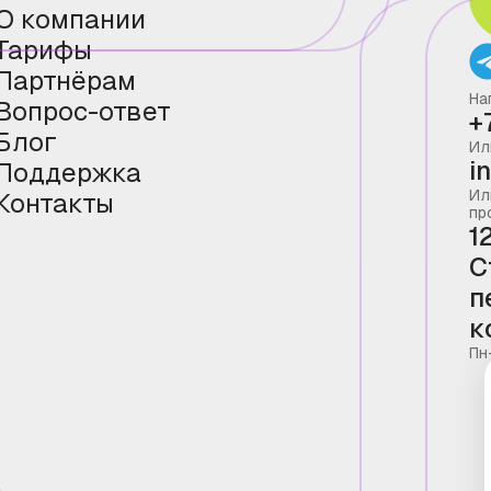
О компании
Тарифы
Партнёрам
На
Вопрос-ответ
+
Блог
Ил
i
Поддержка
Ил
Контакты
пр
1
С
п
к
Пн