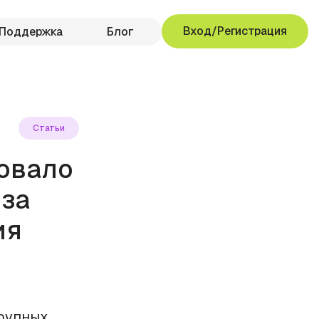
Вход/Регистрация
Поддержка
Блог
Статьи
овало
 за
ия
крупных