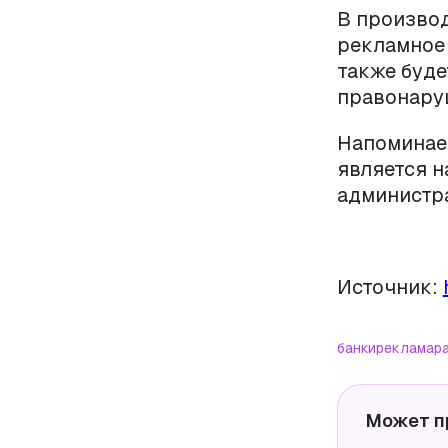
В производ
рекламное 
также буде
правонару
Напоминаем
является н
администр
Источник:
банки
реклама
р
Может п