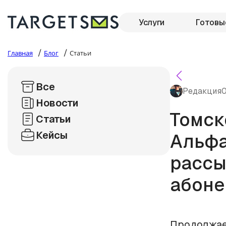
Услуги
Готовы
/
/
Главная
Блог
Статьи
Все
Редакция
0
Новости
Томск
Статьи
Кейсы
Альфа
рассы
абоне
Продолжае