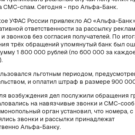
 СМС-спам. Сегодня - про Альфа-Банк.
кое УФАС России привлекло АО «Альфа-Банк»
ативной ответственности за рассылку рекла
и звонков без согласия получателей. По ито
ния трёх обращений упомянутый банк был о
умму 1 800 000 рублей (по 600 000 за каждо
.
ользовался льготным периодом, предусмотр
льством, и оплатил штраф в размере 900 000
ля возбуждения дел послужили обращения г
аловались на навязчивые звонки и СМС-сооб
имонопольный орган установил, что номера, с
ялись звонки и рассылки принадлежат
твенно Альфа-Банку.