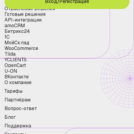
Вход/Регистрация
Отраслевые решения
Готовые решения
API-интеграции
amoCRM
Битрикс24
1С
МойСклад
WooCommerce
Tilda
YCLIENTS
OpenCart
U-ON
ВКонтакте
О компании
Тарифы
Партнёрам
Вопрос-ответ
Блог
Поддержка