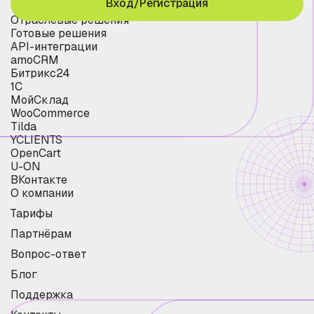
Вход/Регистрация
Отраслевые решения
Готовые решения
API-интеграции
amoCRM
Битрикс24
1С
МойСклад
WooCommerce
Tilda
YCLIENTS
OpenCart
U-ON
ВКонтакте
О компании
Тарифы
Партнёрам
Вопрос-ответ
Блог
Поддержка