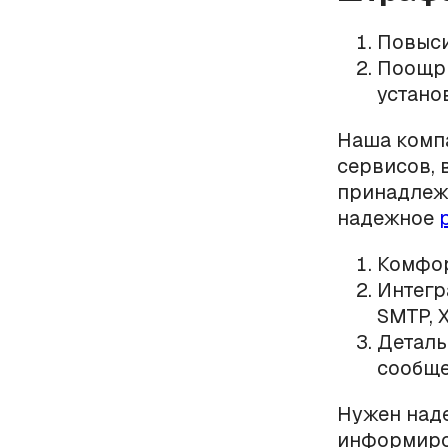
Повыси
Поощри
устано
Наша комп
сервисов, 
принадлежа
надежное
Комфо
Интег
SMTP, X
Деталь
сообще
Нужен над
информиро