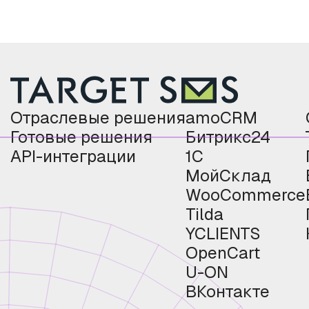
Отраслевые решения
amoCRM
Готовые решения
Битрикс24
API-интеграции
1С
МойСклад
WooCommerce
Tilda
YCLIENTS
OpenCart
U-ON
ВКонтакте