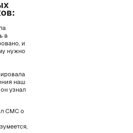
ых
ов:
ла
ь в
овано, и
му нужно
сировала
ения наш
 он узнал
ил СМС о
азумеется,