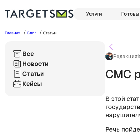
Услуги
Готовы
/
/
Главная
Блог
Статьи
Все
Редакция
1
Новости
СМС р
Статьи
Кейсы
В этой ста
государств
нарушителя
Речь пойде