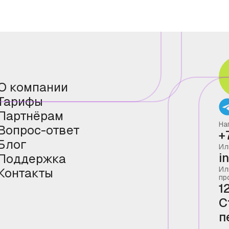
О компании
Тарифы
Партнёрам
На
Вопрос-ответ
+
Блог
Ил
i
Поддержка
Ил
Контакты
пр
1
С
п