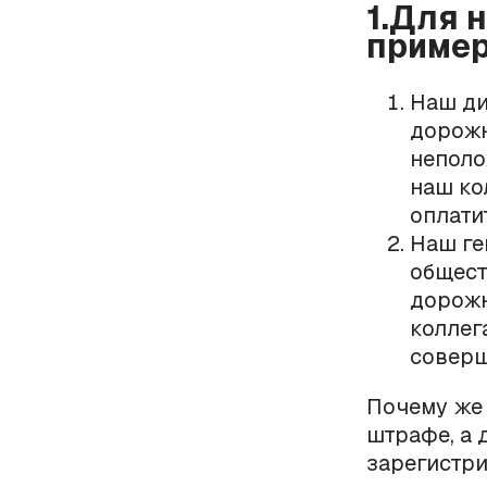
1.Для 
пример
Наш ди
дорожн
неполо
наш ко
оплати
Наш ге
общест
дорожн
коллег
соверш
Почему же 
штрафе, а 
зарегистри