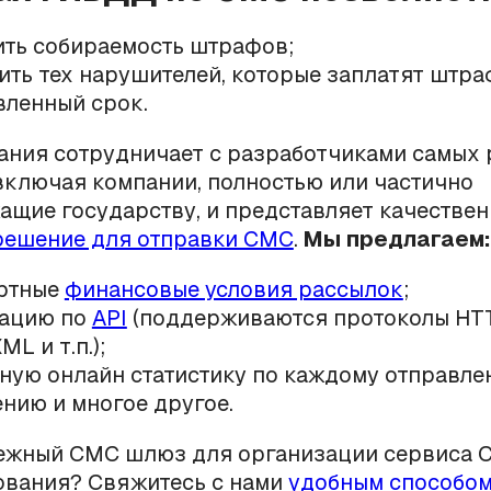
ть собираемость штрафов;
ть тех нарушителей, которые заплатят штра
вленный срок.
ания сотрудничает с разработчиками самых
включая компании, полностью или частично
щие государству, и представляет качествен
решение для отправки СМС
.
Мы предлагаем:
ртные
финансовые условия рассылок
;
рацию по
API
(поддерживаются протоколы HTT
ML и т.п.);
ную онлайн статистику по каждому отправле
нию и многое другое.
ежный СМС шлюз для организации сервиса 
вания? Свяжитесь с нами
удобным способо