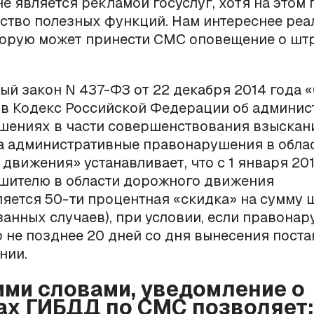
 не является рекламой госуслуг, хотя на этом
ство полезных функций. Нам интереснее реа
оторую может принести СМС оповещение о шт
й закон N 437-ФЗ от 22 декабря 2014 года 
 в Кодекс Российской Федерации об админи
шениях в части совершенствования взыскан
а административные правонарушения в обла
движения» устанавливает, что с 1 января 201
шителю в области дорожного движения
яется 50-ти процентная «скидка» на сумму
занных случаев), при условии, если правона
о не позднее 20 дней со дня вынесения пост
нии.
ими словами, уведомление о
х ГИБДД по СМС позволяет: