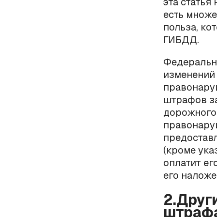
эта статья
есть множе
польза, к
ГИБДД.
Федеральны
изменений
правонару
штрафов з
дорожного 
правонару
предоставл
(кроме ука
оплатит ег
его наложе
2.Друг
штрафа