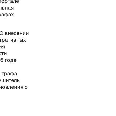
 портале
льная
рафах
«О внесении
стративных
ия
сти
6 года
 штрафа
рушитель
ановления о