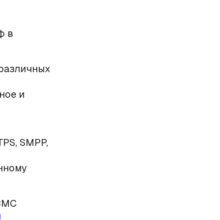
ф в
 различных
ное и
PS, SMPP,
нному
СМС
м