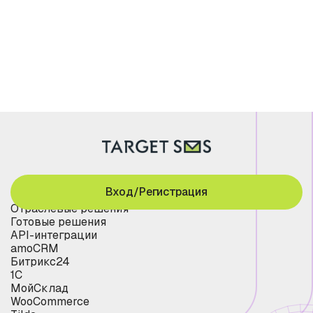
Вход/Регистрация
Отраслевые решения
Готовые решения
API-интеграции
amoCRM
Битрикс24
1С
МойСклад
WooCommerce