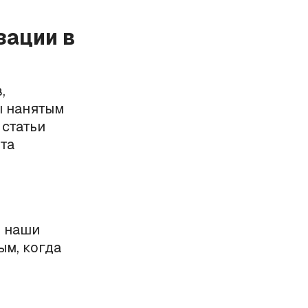
зации в
,
ы нанятым
 статьи
та
т наши
ым, когда