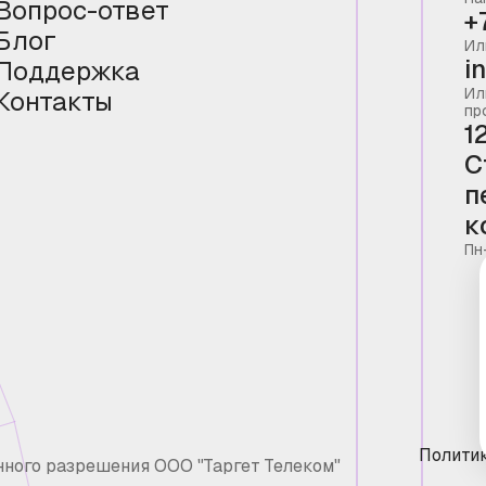
Вопрос-ответ
+
Блог
Ил
i
Поддержка
Ил
Контакты
пр
1
С
п
к
Пн
Полити
нного разрешения ООО "Таргет Телеком"