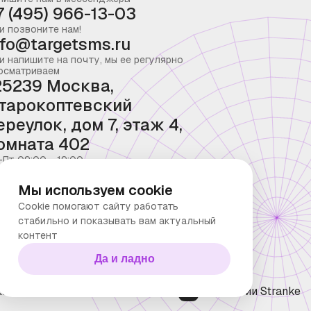
7 (495) 966-13-03
и позвоните нам!
nfo@targetsms.ru
и напишите на почту, мы ее регулярно
осматриваем
25239 Москва,
тарокоптевский
ереулок, дом 7, этаж 4,
омната 402
-Пт 09:00 - 19:00
Мы используем cookie
Cookie помогают сайту работать
стабильно и показывать вам актуальный
контент
Да и ладно
ка конфиденциальности
Технологии Stranke