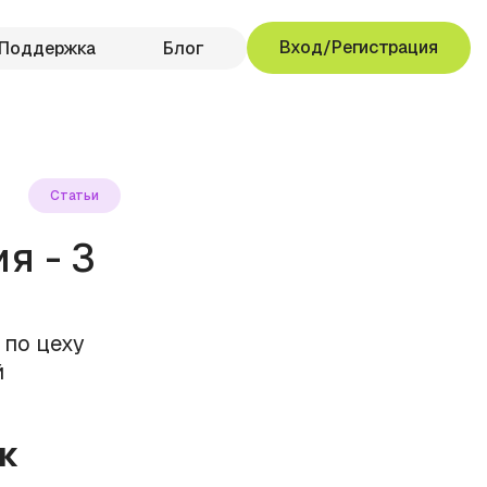
Вход/Регистрация
Поддержка
Блог
Статьи
я - 3
 по цеху
й
ак