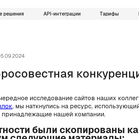
е решения
API-интеграции
Тарифы
5.09.2024
росовестная конкуренци
ередное исследование сайтов наших коллег
ылок
, мы наткнулись на ресурс, использующи
, принадлежащие нашей компании.
стности были скопированы к
м следующие материалы: