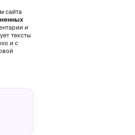
м сайта
лненных
ментарии и
ует тексты
хо и с
ковой