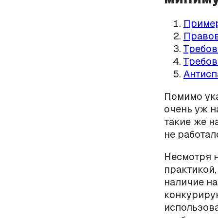
Пример
Правов
Требов
Требов
Антисп
Помимо ука
очень уж н
такие же н
не работал
Несмотря н
практикой,
наличие на
конкуриру
использов