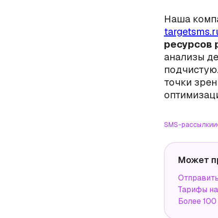
Наша компа
targetsms.r
ресурсов 
анализы де
подчистую.
точки зрен
оптимизац
SMS-рассылки
и
Может п
Отправит
Тарифы н
Более 100