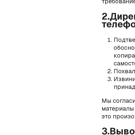
требование
2.Дире
телефо
Подтве
обосно
копира
самост
Похвал
Извини
принад
Мы согласи
материалы 
это произо
3.Выв