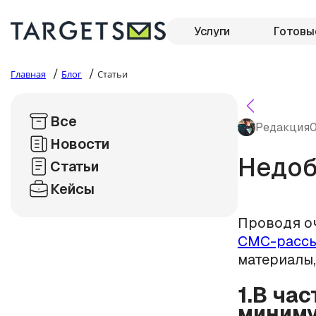
Услуги
Готовы
/
/
Главная
Блог
Статьи
Все
Редакция
0
Новости
Недоб
Статьи
Кейсы
Проводя оч
СМС-расс
материалы
1.В ча
миниму