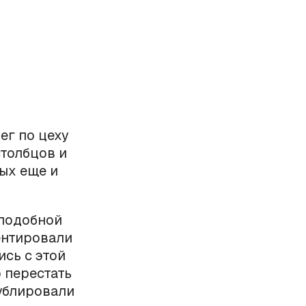
ег по цеху
столбцов и
ых еще и
 подобной
ентировали
ись с этой
 перестать
ублировали