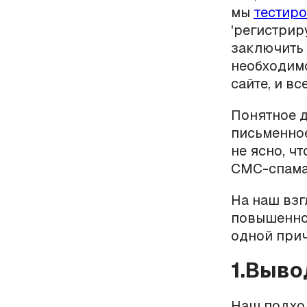
мы
тестир
'регистрир
заключить 
необходимо
сайте, и все
Понятное д
письменное
не ясно, ч
СМС-спама
На наш взг
повышенной
одной прич
1.Выво
Наш подхо