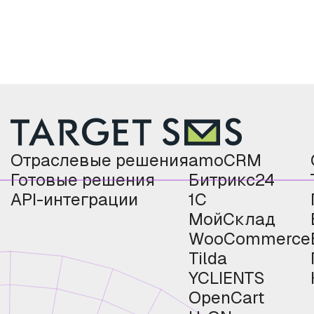
Отраслевые решения
amoCRM
Готовые решения
Битрикс24
API-интеграции
1С
МойСклад
WooCommerce
Tilda
YCLIENTS
OpenCart