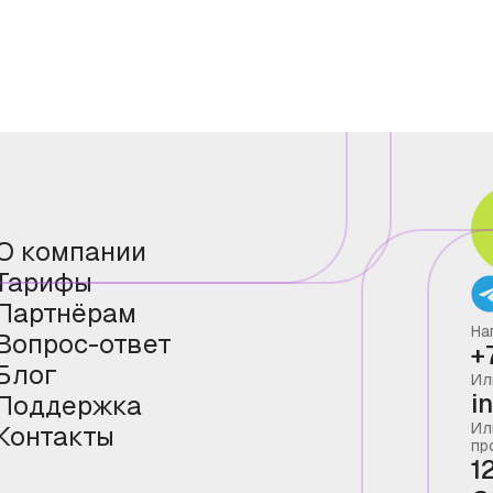
О компании
Тарифы
Партнёрам
На
Вопрос-ответ
+
Блог
Ил
i
Поддержка
Ил
Контакты
пр
1