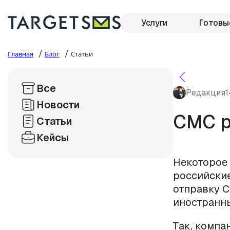
Услуги
Готовы
/
/
Главная
Блог
Статьи
Все
Редакция
1
Новости
СМС р
Статьи
Кейсы
Некоторое
российски
отправку С
иностранн
Так, компа