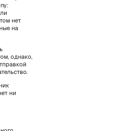
пу:
 ли
том нет
ные на
ь
ом, однако,
отправкой
тельство.
ник
нет ни
нного