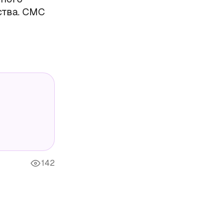
ства. СМС
142