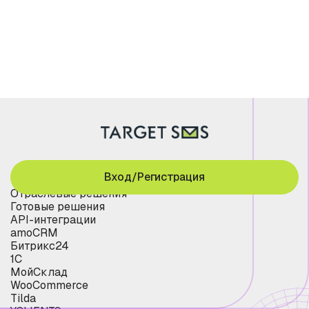
Вход/Регистрация
Отраслевые решения
Готовые решения
API-интеграции
amoCRM
Битрикс24
1С
МойСклад
WooCommerce
Tilda