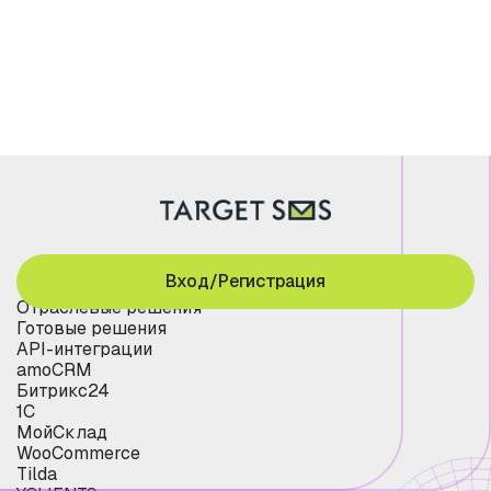
Вход/Регистрация
Отраслевые решения
Готовые решения
API-интеграции
amoCRM
Битрикс24
1С
МойСклад
WooCommerce
Tilda