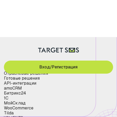
Вход/Регистрация
Отраслевые решения
Готовые решения
API-интеграции
amoCRM
Битрикс24
1С
МойСклад
WooCommerce
Tilda