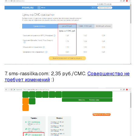
7. sms-rassilka.com: 2,35 руб./СМС.
Совершенство не
требует изменений
:)