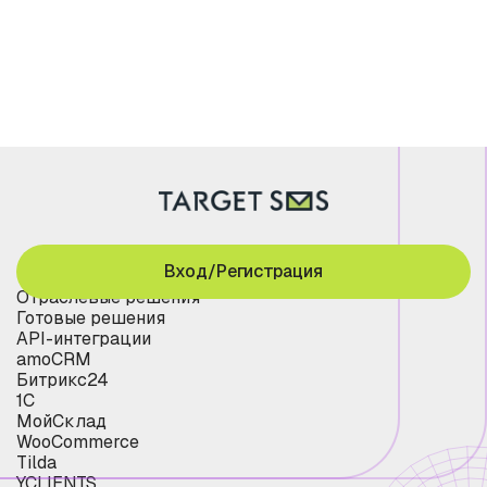
Вход/Регистрация
Отраслевые решения
Готовые решения
API-интеграции
amoCRM
Битрикс24
1С
МойСклад
WooCommerce
Tilda
YCLIENTS