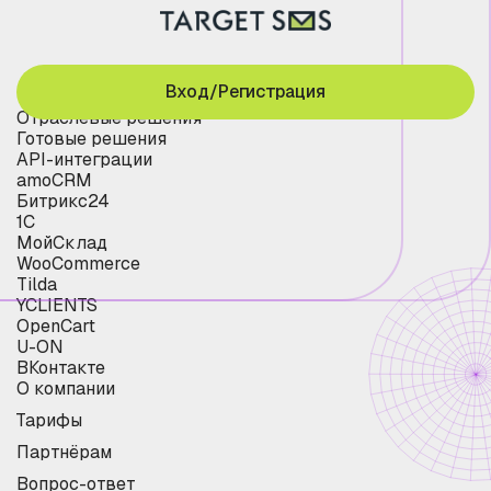
Вход/Регистрация
Отраслевые решения
Готовые решения
API-интеграции
amoCRM
Битрикс24
1С
МойСклад
WooCommerce
Tilda
YCLIENTS
OpenCart
U-ON
ВКонтакте
О компании
Тарифы
Партнёрам
Вопрос-ответ