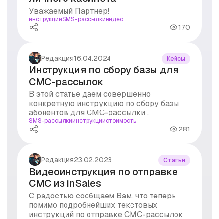
#реклама
Уважаемый Партнер!
#рынок
инструкции
SMS-рассылки
видео
#стоимость
170
#суд
#уведомления
Редакция
16.04.2024
Кейсы
Инструкция по сбору базы для
СМС-рассылок
В этой статье даем совершенно
конкретную инструкцию по сбору базы
абонентов для СМС-рассылки .
SMS-рассылки
инструкции
стоимость
281
Редакция
23.02.2023
Статьи
Видеоинструкция по отправке
СМС из inSales
С радостью сообщаем Вам, что теперь
помимо подробнейших текстовых
инструкций по отправке СМС-рассылок