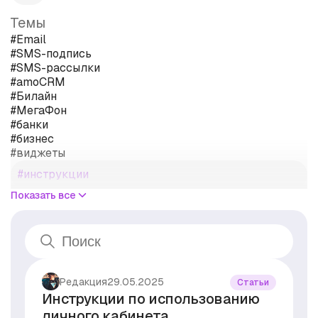
Темы
#Email
#SMS-подпись
#SMS-рассылки
#amoCRM
#Билайн
#МегаФон
#банки
#бизнес
#виджеты
#инструкции
#интеграция
Показать все
#кейсы
#клиенты
#мессенджеры
#операторы связи
#персональные данные
#правила
Редакция
29.05.2025
Статьи
#продажи
Инструкции по использованию
#рассылка
личного кабинета