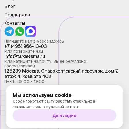
Блог
Поддержка
Контакты
Напишите нам в мессенджеры
+7 (495) 966-13-03
Или позвоните нам!
info@targetsms.ru
Или напишите на почту, мы ее регулярно
просматриваем
125239 Москва, Старокоптевский переулок, дом 7,
этаж 4, комната 402
Пн-Пт 09:00 - 19:00
Мы используем cookie
Смс рассылка 2026 ©
Cookie помогают сайту работать стабильно и
Запрещено копирование материалов сайта без
показывать вам актуальный контент
письменного разрешения ООО "Таргет Телеком"
Да и ладно
Политика конфиденциальности
Технологии Stranke