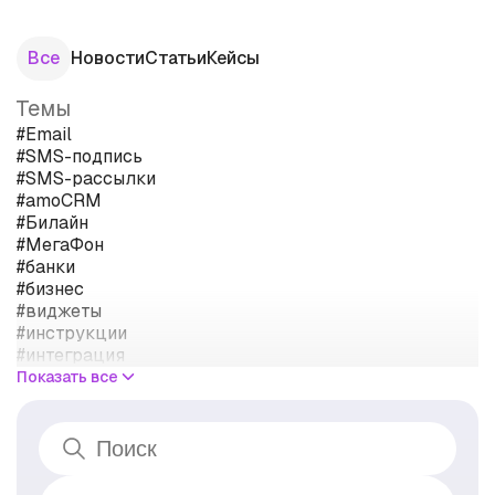
Все
Новости
Статьи
Кейсы
Темы
#Email
#SMS-подпись
#SMS-рассылки
#amoCRM
#Билайн
#МегаФон
#банки
#бизнес
#виджеты
#инструкции
#интеграция
#кейсы
Показать все
#клиенты
#мессенджеры
#операторы связи
#персональные данные
#правила