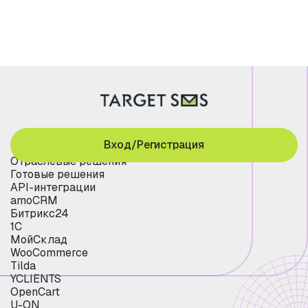
Вход/Регистрация
Отраслевые решения
Готовые решения
API-интеграции
amoCRM
Битрикс24
1С
МойСклад
WooCommerce
Tilda
YCLIENTS
OpenCart
U-ON