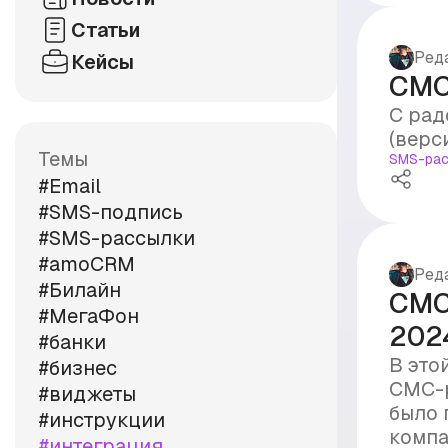
Статьи
Ред
Кейсы
СМС 
С рад
(верси
Темы
SMS-рас
#Email
#SMS-подпись
#SMS-рассылки
#amoCRM
Ред
#Билайн
СМС
#МегаФон
202
#банки
В это
#бизнес
СМС-р
#виджеты
было 
#инструкции
компа
#интеграция