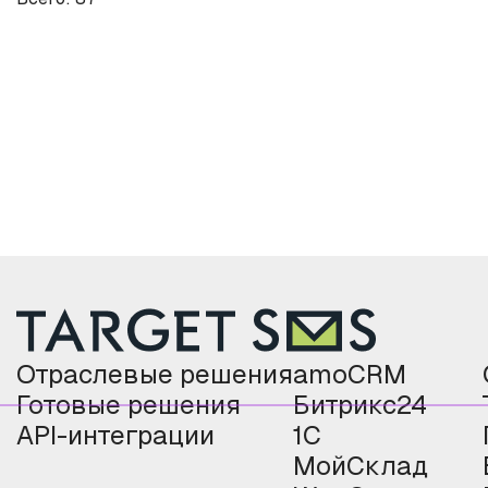
Отраслевые решения
amoCRM
Готовые решения
Битрикс24
API-интеграции
1С
МойСклад