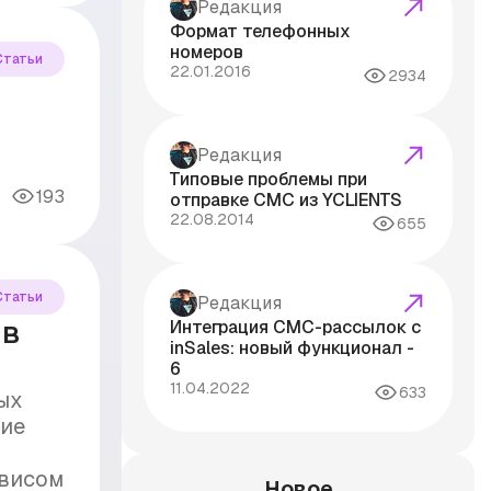
Редакция
Формат телефонных
номеров
Статьи
22.01.2016
2934
Редакция
Типовые проблемы при
193
отправке СМС из YCLIENTS
22.08.2014
655
Статьи
Редакция
 в
Интеграция СМС-рассылок с
inSales: новый функционал -
6
11.04.2022
633
ых
ние
рвисом
Новое