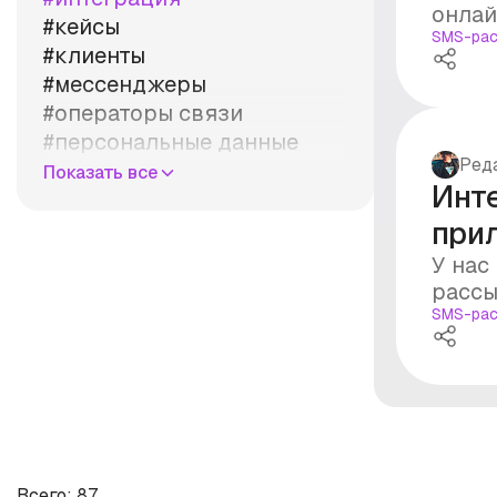
онлай
#кейсы
SMS-рас
#клиенты
#мессенджеры
#операторы связи
#персональные данные
Ред
#правила
Показать все
Инт
#продажи
при
#рассылка
#реклама
У нас
#рынок
рассы
#стоимость
SMS-рас
#суд
#уведомления
Всего: 87