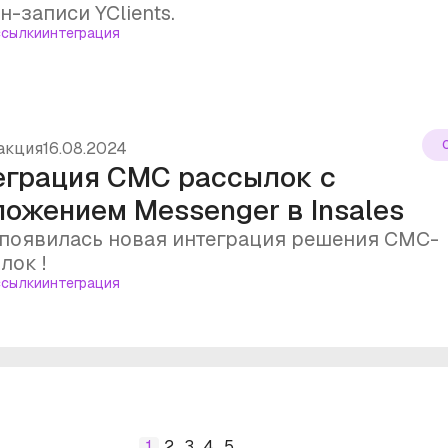
н-записи YClients.
сылки
интеграция
акция
16.08.2024
еграция СМС рассылок с
ложением Messenger в Insales
 появилась новая интеграция решения СМС-
лок !
сылки
интеграция
1
2
3
4
5