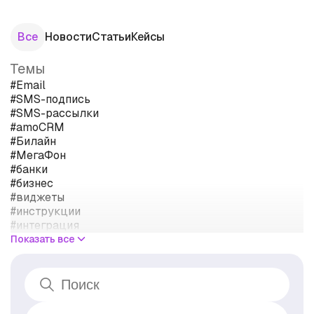
Все
Новости
Статьи
Кейсы
Темы
#Email
#SMS-подпись
#SMS-рассылки
#amoCRM
#Билайн
#МегаФон
#банки
#бизнес
#виджеты
#инструкции
#интеграция
#кейсы
Показать все
#клиенты
#мессенджеры
#операторы связи
#персональные данные
#правила